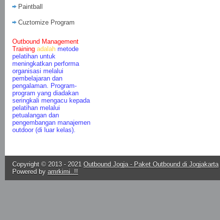
Paintball
Cuztomize Program
Outbound Management
Training
adalah
metode
pelatihan untuk
meningkatkan performa
organisasi melalui
pembelajaran dan
pengalaman. Program-
program yang diadakan
seringkali mengacu kepada
pelatihan melalui
petualangan dan
pengembangan manajemen
outdoor (di luar kelas).
Copyright © 2013 - 2021
Outbound Jogja - Paket Outbound di Jogjakarta
Powered by
amrkimi..!!