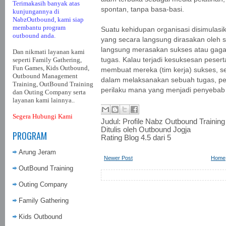
Terimakasih banyak atas
spontan, tanpa basa-basi.
kunjungannya di
NabzOutbound, kami siap
membantu program
Suatu kehidupan organisasi disimulas
outbound anda.
yang secara langsung dirasakan oleh se
langsung merasakan sukses atau gaga
Dan nikmati layanan kami
seperti Family Gathering,
tugas. Kalau terjadi kesuksesan pesert
Fun Games, Kids Outbound,
membuat mereka (tim kerja) sukses, se
Outbound Management
dalam melaksanakan sebuah tugas, pe
Training, OutBound Training
perilaku mana yang menjadi penyebab 
dan Outing Company serta
layanan kami lainnya..
Segera Hubungi Kami
Judul:
Profile Nabz Outbound Training
Ditulis oleh
Outbound Jogja
PROGRAM
Rating Blog
4.5
dari 5
Arung Jeram
Newer Post
Home
OutBound Training
Outing Company
Family Gathering
Kids Outbound