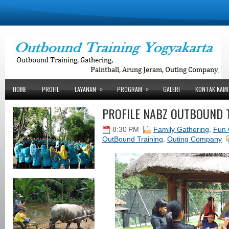
»
»
HOME
PROFIL
LAYANAN
PROGRAM
GALERI
KONTAK KAMI
PROFILE NABZ OUTBOUND T
8:30 PM
Family Gathering
,
Fun
OutBound Training
,
Outing Company