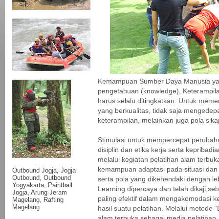
Kemampuan Sumber Daya Manusia yang m
pengetahuan (knowledge), Keterampilan (
harus selalu ditingkatkan. Untuk me
yang berkualitas, tidak saja mengede
keterampilan, melainkan juga pola sika
Stimulasi untuk mempercepat perubaha
disiplin dan etika kerja serta kepribadia
melalui kegiatan pelatihan alam terb
kemampuan adaptasi pada situasi dan 
Outbound Jogja,
Jogja
Outbound
, Outbound
serta pola yang dikehendaki dengan leb
Yogyakarta, Paintball
Learning dipercaya dan telah dikaji s
Jogja, Arung Jeram
paling efektif dalam mengakomodasi k
Magelang, Rafting
Magelang
hasil suatu pelatihan. Melalui metode 
alam terbuka sebagai media pelatihan,