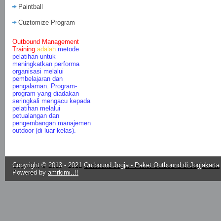
Paintball
Cuztomize Program
Outbound Management
Training
adalah
metode
pelatihan untuk
meningkatkan performa
organisasi melalui
pembelajaran dan
pengalaman. Program-
program yang diadakan
seringkali mengacu kepada
pelatihan melalui
petualangan dan
pengembangan manajemen
outdoor (di luar kelas).
Copyright © 2013 - 2021
Outbound Jogja - Paket Outbound di Jogjakarta
Powered by
amrkimi..!!