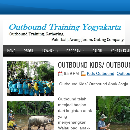
»
»
HOME
PROFIL
LAYANAN
PROGRAM
GALERI
KONTAK KAMI
OUTBOUND KIDS/ OUTBOU
6:59 PM
Kids Outbound
,
Outbou
Outbound Kids/ Outbound Anak Jogja
Outbound telah
menjadi bagian
dari kegiatan anak
yang
menyenangkan.
Walau bagi anak-