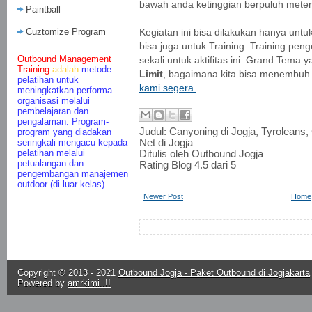
bawah anda ketinggian berpuluh meter
Paintball
Cuztomize Program
Kegiatan ini bisa dilakukan hanya unt
bisa juga untuk Training. Training pe
Outbound Management
sekali untuk aktifitas ini. Grand Tema 
Training
adalah
metode
Limit
, bagaimana kita bisa menembuh ba
pelatihan untuk
kami segera.
meningkatkan performa
organisasi melalui
pembelajaran dan
pengalaman. Program-
Judul:
Canyoning di Jogja, Tyroleans,
program yang diadakan
seringkali mengacu kepada
Net di Jogja
pelatihan melalui
Ditulis oleh
Outbound Jogja
petualangan dan
Rating Blog
4.5
dari 5
pengembangan manajemen
outdoor (di luar kelas).
Newer Post
Home
Copyright © 2013 - 2021
Outbound Jogja - Paket Outbound di Jogjakarta
Powered by
amrkimi..!!