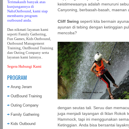
Terimakasih banyak atas
keistimewaanya adalah menuruni sebuah
kunjungannya di
Canyoning, berbasah-basah, maenan a
NabzOutbound, kami siap
membantu program
outbound anda.
Cliff Swing
seperti kita bermain ayun
ayunan di tebing dengan ketinggian pu
Dan nikmati layanan kami
mencoba?
seperti Family Gathering,
Fun Games, Kids Outbound,
Outbound Management
Training, OutBound Training
dan Outing Company serta
layanan kami lainnya..
Segera Hubungi Kami
PROGRAM
Arung Jeram
OutBound Training
Outing Company
dengan seutas tali. Seruu dan memacu
juga menjadi tayangan di Iklan Rokok 
Family Gathering
Hammock, tapi ini menggunakan semac
Kids Outbound
Ketinggian. Anda bisa bersantai lay