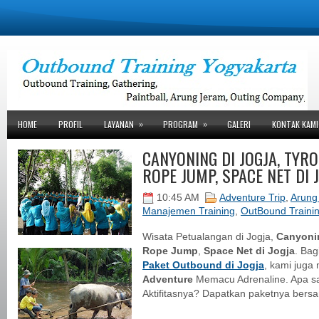
»
»
HOME
PROFIL
LAYANAN
PROGRAM
GALERI
KONTAK KAMI
CANYONING DI JOGJA, TYRO
ROPE JUMP, SPACE NET DI 
10:45 AM
Adventure Trip
,
Arung
Manajemen Training
,
OutBound Traini
Wisata Petualangan di Jogja,
Canyoni
Rope Jump
,
Space Net di Jogja
. Bag
Paket Outbound di Jogja
, kami jug
Adventure
Memacu Adrenaline. Apa sa
Aktifitasnya? Dapatkan paketnya bers