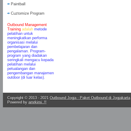
Paintball
Cuztomize Program
Outbound Management
Training
adalah
metode
pelatihan untuk
meningkatkan performa
organisasi melalui
pembelajaran dan
pengalaman. Program-
program yang diadakan
seringkali mengacu kepada
pelatihan melalui
petualangan dan
pengembangan manajemen
outdoor (di luar kelas).
Copyright © 2013 - 2021
Outbound Jogja - Paket Outbound di Jogjakarta
Powered by
amrkimi..!!