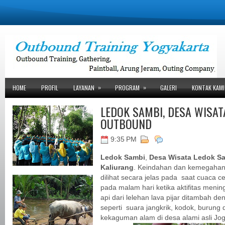
»
»
HOME
PROFIL
LAYANAN
PROGRAM
GALERI
KONTAK KAMI
LEDOK SAMBI, DESA WISAT
OUTBOUND
9:35 PM
Ledok Sambi
,
Desa Wisata Ledok S
Kaliurang
. Keindahan dan kemegahan
dilihat secara jelas pada saat cuaca c
pada malam hari ketika aktifitas men
api dari lelehan lava pijar ditambah 
seperti suara jangkrik, kodok, burung
kekaguman alam di desa alami asli Jog